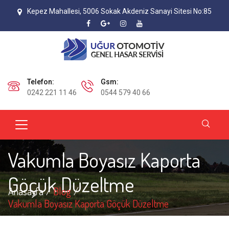
Kepez Mahallesi, 5006 Sokak Akdeniz Sanayi Sitesi No:85
Telefon:
Gsm:
0242 221 11 46
0544 579 40 66
Vakumla Boyasız Kaporta
Göçük Düzeltme
Anasayfa
Blog
Vakumla Boyasız Kaporta Göçük Düzeltme